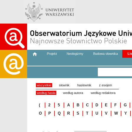
Projekt
Neologizmy
Budowa słownika
Li
wszystkie
słownik
hasłownik
z esejem
według hasła
według autora
według redaktora
(
2
5
A
B
C
D
E
F
G
O
P
Q
R
S
T
U
V
W
Y