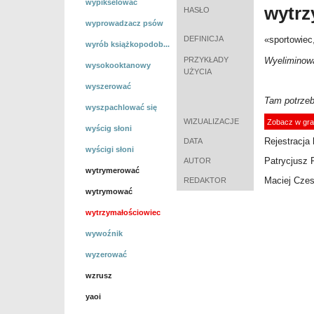
wypikselować
wytrz
HASŁO
wyprowadzacz psów
DEFINICJA
«
sportowiec
wyrób książkopodob...
PRZYKŁADY
Wyeliminow
wysokooktanowy
UŻYCIA
wyszerować
Tam potrzeb
wyszpachlować się
WIZUALIZACJE
Zobacz w gra
wyścig słoni
Rejestracja 
DATA
wyścigi słoni
Patrycjusz 
AUTOR
wytrymerować
Maciej Cze
REDAKTOR
wytrymować
wytrzymałościowiec
wywoźnik
wyzerować
wzrusz
yaoi