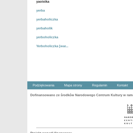
yaoistka
yerba
yerbaholiczka
yerbaholik
yerboholiczka
Yerboholiczka [war...
Podziękowania
Mapa strony
Regulamin
Kontakt
Dofinansowano ze środków Narodowego Centrum Kultury w ramac