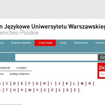
zmy
Budowa słownika
Lista haseł
Eseje
Wydarzenia
Camera 
Do
asłownik
z esejem
ora
według redaktora
B
C
D
E
F
G
H
I
J
K
L
M
N
S
T
U
V
W
Y
Z
Ć
Ł
Ś
Ż