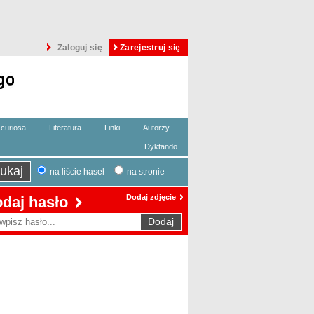
Zaloguj się
Zarejestruj się
curiosa
Literatura
Linki
Autorzy
Dyktando
na liście haseł
na stronie
Dodaj zdjęcie
daj hasło