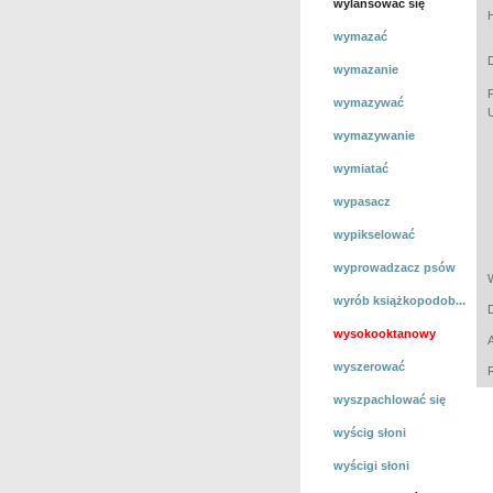
wylansować się
wymazać
wymazanie
wymazywać
wymazywanie
wymiatać
wypasacz
wypikselować
wyprowadzacz psów
wyrób książkopodob...
wysokooktanowy
wyszerować
wyszpachlować się
wyścig słoni
wyścigi słoni