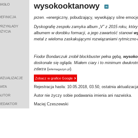
wysokooktanowy
HASŁO
DEFINICJA
przen.
«energiczny, pobudzający, wywołujący silne emocje
PRZYKŁADY
Dyskografię zespołu zamyka album „V” z 2015 roku, któr
UŻYCIA
albumem w dorobku formacji, a jego zawartość stanowi
w
metal z wieloma zaskakującymi rozwiązaniami rytmiczno
Fiodor Bondarczuk zrobił blockbuster pełna gębą,
wysoko
doskonale się ogląda. Miałem ciary i to minimum dwukrotnie
zdarza
(
).
telemagazyn.pl
WIZUALIZACJE
Zobacz w grafice Google
Rejestracja hasła: 10.05.2018, 03.50, ostatnia aktualizacj
DATA
Autor nie życzy sobie podawania imienia ani nazwiska.
AUTOR
Maciej Czeszewski
REDAKTOR