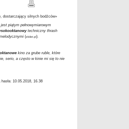
, dostarczający silnych bodźców»
y jest piątym pełnowymiarowym
ysokooktanowy
techniczny thrash
-melodycznymi
(
).
ebilet.pl
oktanowe
kino za grube ruble, które
, serio, a często w kinie mi się to nie
a hasła: 10.05.2018, 16.38