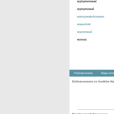
wytrymerować
wytrymować
wytrzymałościowiec
wywoźnik
wyzerować
wzrusz
Podziękowania
Mapa stro
Dofinansowano ze środków Nar