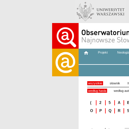
Projekt
Neologi
wszystkie
słownik
h
według hasła
według aut
(
2
5
A
O
P
Q
R