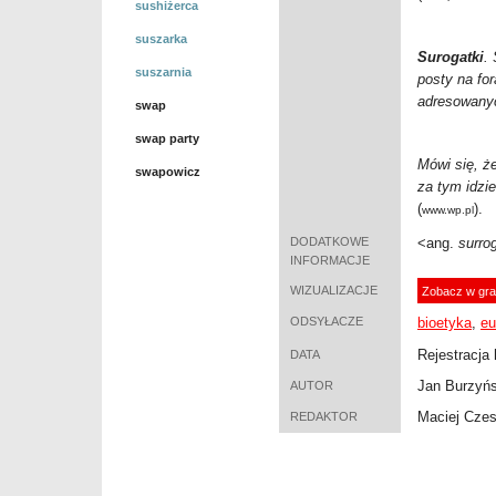
sushiżerca
suszarka
Surogatki
.
suszarnia
posty na fo
adresowany
swap
swap party
Mówi się, ż
swapowicz
za tym idzi
(
).
www.wp.pl
DODATKOWE
<ang.
surro
INFORMACJE
WIZUALIZACJE
Zobacz w gra
ODSYŁACZE
bioetyka
,
eu
Rejestracja 
DATA
Jan Burzyńs
AUTOR
Maciej Cze
REDAKTOR