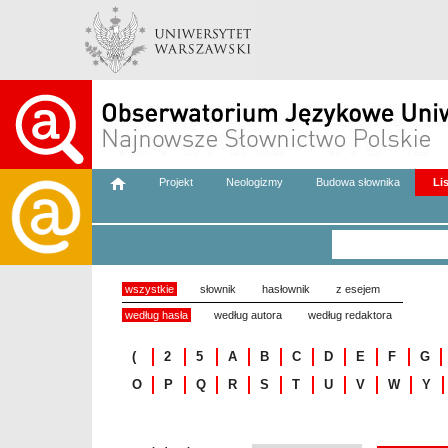
Projekt
Neologizmy
Budowa słownika
Li
wszystkie
słownik
hasłownik
z esejem
według hasła
według autora
według redaktora
(
2
5
A
B
C
D
E
F
G
O
P
Q
R
S
T
U
V
W
Y