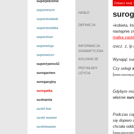
superjedzenie
Zobacz esej
superresort
suro
HASŁO
superstulatek
DEFINICJA
«kobieta, kt
superstulatka
następnie zr
supervisor
matka zast
superwizja
INFORMACJA
rzecz. ż, lp
GRAMATYCZNA
superwizor
KOLOKACJE
Wynająć sur
superżywność
PRZYKŁADY
Czy usługi
surogactwo
UŻYCIA
(
www.ciazowy.p
surogacyjny
surogatka
Gdybym miał
właśnie
sur
susharnia
sushi bar
Podczas cią
sushi master
się dopiero
chciała odd
sushimaster
(
www.planetako