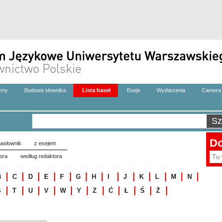
zmy
Budowa słownika
Lista haseł
Eseje
Wydarzenia
Camera 
Do
asłownik
z esejem
ora
według redaktora
B
C
D
E
F
G
H
I
J
K
L
M
N
S
T
U
V
W
Y
Z
Ć
Ł
Ś
Ż