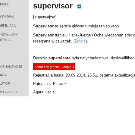
supervisor
HASŁO
WYMOWA
[s
u
perwajzer]
DEFINICJA
Supervisor
to sędzia główny turnieju tenisowego.
PRZYKŁADY
Supervisor
turnieju Hans-Juergen Ochs wieczorem zdecyd
UŻYCIA
rozegrana w czwartek.
(
Źródło
).
Decyzja
supervisora
była natychmiastowa: dyskwalifikacj
WIZUALIZACJE
Zobacz w grafice Google
Rejestracja hasła: 20.09.2014, 23.51, ostatnia aktualizacj
DATA
Patrycjusz Pilawski
AUTOR
Agata Hącia
REDAKTOR