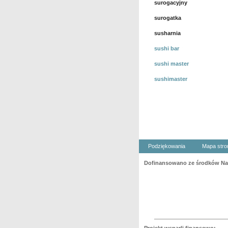
surogacyjny
surogatka
susharnia
sushi bar
sushi master
sushimaster
Podziękowania
Mapa stro
Dofinansowano ze środków Nar