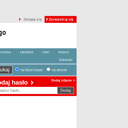
Zaloguj się
Zarejestruj się
curiosa
Literatura
Linki
Autorzy
Dyktando
na liście haseł
na stronie
Dodaj zdjęcie
daj hasło