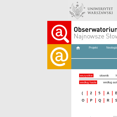
Projekt
Neologi
wszystkie
słownik
h
według hasła
według aut
(
2
5
A
O
P
Q
R