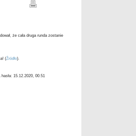
ował, że cała druga runda zostanie
a!
(
Źródło
).
a hasła: 15.12.2020, 00.51