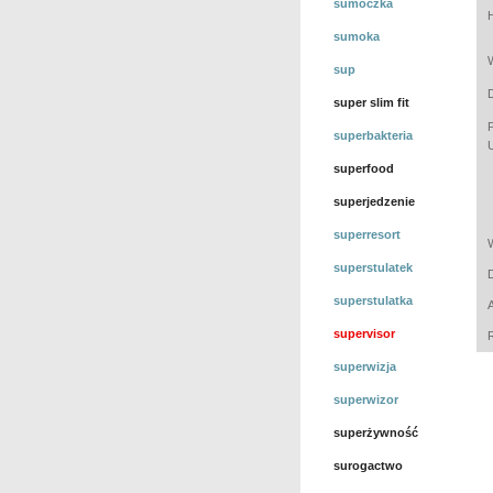
sumoczka
sumoka
sup
super slim fit
superbakteria
superfood
superjedzenie
superresort
superstulatek
superstulatka
supervisor
superwizja
superwizor
superżywność
surogactwo