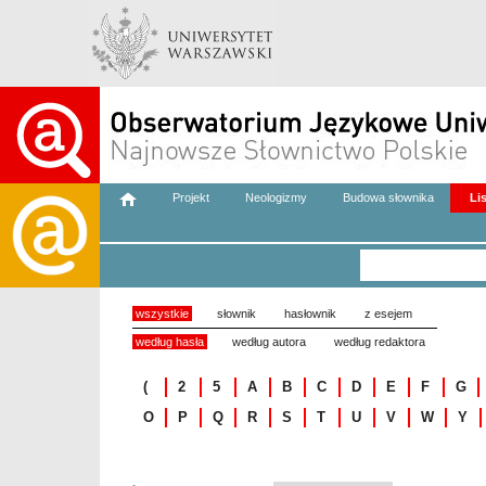
Projekt
Neologizmy
Budowa słownika
Li
wszystkie
słownik
hasłownik
z esejem
według hasła
według autora
według redaktora
(
2
5
A
B
C
D
E
F
G
O
P
Q
R
S
T
U
V
W
Y