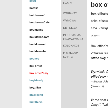
bosu
box o
HASŁO
botoks
WARIANTY
box-office'
botoksować
WYMOWA
boks
o
fisow
botoksować się
DEFINICJA
środ.
«
zwią
bouldering
INFORMACJA
przym.
boulderingowy
GRAMATYCZNA
boulderować
KOLOKACJE
Box office'o
boulderowiec
PRZYKŁADY
Zdaniem rze
UŻYCIA
office'owy
r
bounce
box office
Wytwórnia D
box office'owy
office'owy
r
boyfriendy
miliarda do
(
).
filmweb.pl
boyzilian
bracketing
W ten sam 
brafitterka
Greya”. Twó