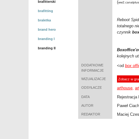
brafitterski
(
ww2.canalplus
brafitting
Reboot Spid
braletka
totalnego n
brand hero
czynnik
box
branding I
branding II
Boxoffice'
kolejnych u
DODATKOWE
<od
box off
INFORMACJE
WIZUALIZACJE
Zobacz w gra
ODSYŁACZE
arthouse,
ar
Rejestracja 
DATA
Paweł Ciac
AUTOR
Maciej Cze
REDAKTOR