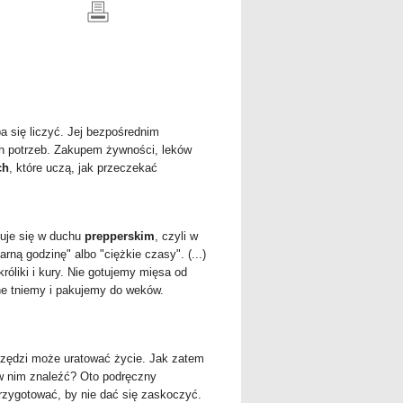
ba się liczyć. Jej bezpośrednim
 potrzeb. Zakupem żywności, leków
ch
, które uczą, jak przeczekać
kuje się w duchu
prepperskim
, czyli w
ną godzinę" albo "ciężkie czasy". (...)
liki i kury. Nie gotujemy mięsa od
e tniemy i pakujemy do weków.
arzędzi może uratować życie. Jak zatem
w nim znaleźć? Oto podręczny
przygotować, by nie dać się zaskoczyć.