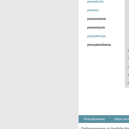
pressbook
pretens
prezenteizm
prezentyzm
prezydencja
prezydentówna
Podziękowania
Mapa stro
Dofinansowano ze środków Nar