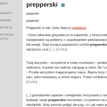
prepperski
HASŁO
WARIANTY
preperski
WYMOWA
preperski
DEFINICJA
Prepperski to taki, który dotyczy
preppersa
.
PRZYKŁADY
- Ostre załamanie gospodarcze to katastrofa, z którą trze
UŻYCIA
następstwem są problemy z zaspokojeniem podstawowych
lub energii. Stąd rosnąca popularność ruchów
prepperski
najcięższy czas (...).
(
Źródło
).
Tutaj wszystko – oczywiście w miarę możliwości – produ
nadmiarze. A potem ten nadmiar zakopuje w ziemi. Na "czar
– Przede wszystkim magazynujemy mięso. Bijemy kozy, kró
razu, tylko wstawiamy w zimne miejsce. Potem schłodzon
(
Źródło
).
(...) gromadzenie zapasów i umiejętność korzystania z n
budować swoje
prepperskie
mocarstwo i co powinno się 
niezbędnik, który pomoże podjąć decyzję, co i jak warto 