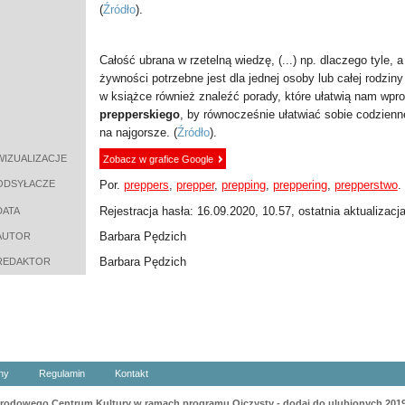
(
Źródło
).
Całość ubrana w rzetelną wiedzę, (...) np. dlaczego tyle, a
żywności potrzebne jest dla jednej osoby lub całej rodzi
w książce również znaleźć porady, które ułatwią nam wp
prepperskiego
, by równocześnie ułatwiać sobie codzienn
na najgorsze.
(
Źródło
).
WIZUALIZACJE
Zobacz w grafice Google
ODSYŁACZE
Por.
preppers
,
prepper
,
prepping
,
preppering
,
prepperstwo
.
Rejestracja hasła: 16.09.2020, 10.57, ostatnia aktualizacj
DATA
Barbara Pędzich
AUTOR
Barbara Pędzich
REDAKTOR
ny
Regulamin
Kontakt
odowego Centrum Kultury w ramach programu Ojczysty - dodaj do ulubionych 201