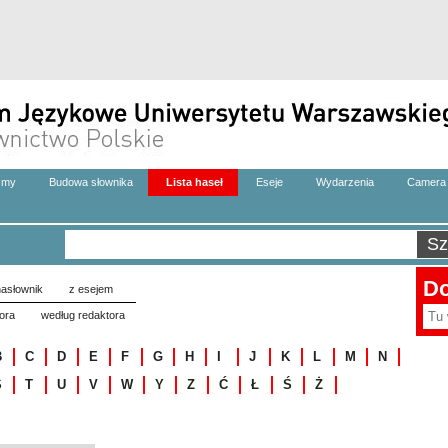
zmy
Budowa słownika
Lista haseł
Eseje
Wydarzenia
Camera 
Do
asłownik
z esejem
ora
według redaktora
B
C
D
E
F
G
H
I
J
K
L
M
N
S
T
U
V
W
Y
Z
Ć
Ł
Ś
Ż