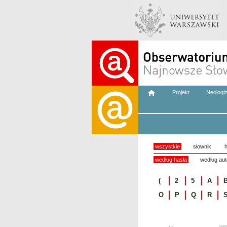
Projekt
Neologi
wszystkie
słownik
h
według hasła
według aut
(
2
5
A
O
P
Q
R