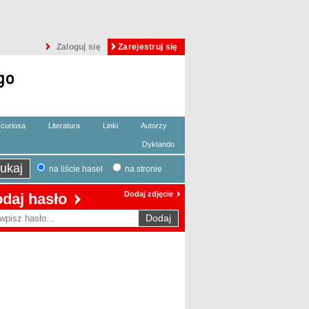
Zaloguj się
Zarejestruj się
curiosa
Literatura
Linki
Autorzy
Dyktando
na liście haseł
na stronie
Dodaj zdjęcie
daj hasło