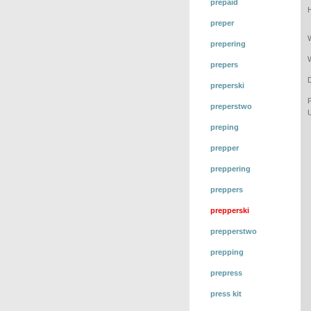
prepaid
preper
prepering
prepers
preperski
preperstwo
preping
prepper
preppering
preppers
prepperski
prepperstwo
prepping
prepress
press kit